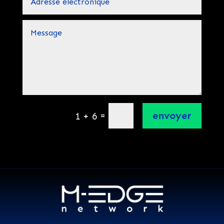
=
envoyer
1 + 6